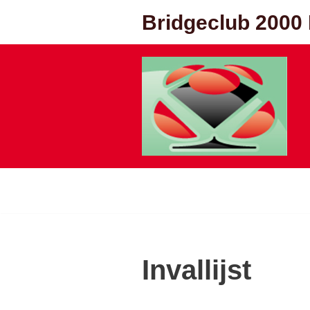
Bridgeclub 2000
Ga
naar
de
inhoud
Invallijst