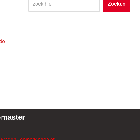
Zoeken
 de
master
 vragen , opmerkingen of