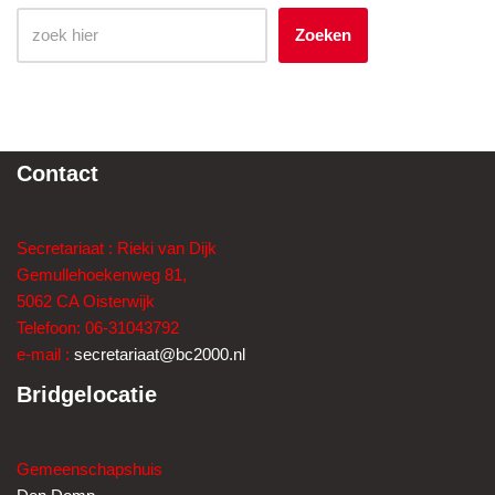
Zoeken
Contact
Secretariaat : Rieki van Dijk
Gemullehoekenweg 81,
5062 CA Oisterwijk
Telefoon: 06-31043792
e-mail :
secretariaat@bc2000.nl
Bridgelocatie
Gemeenschapshuis