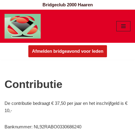
Bridgeclub 2000 Haaren
Ga
naar
de
inhoud
Afmelden bridgeavond voor leden
Contributie
De contributie bedraagt € 37,50 per jaar en het inschrijfgeld is €
10,-
Banknummer: NL92RABO0330686240